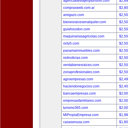
agenciadeviajesyturismo.com
$2,8
comprasweb.com.ar
$2,8
amigazo.com
$2,5
bienesraicesenalquiler.com
$2,5
guiahouston.com
$2,5
maquinariasagricolas.com
$2,5
only5.com
$2,5
panamainmuebles.com
$2,5
rednoticias.com
$2,5
ventabienesraices.com
$2,5
zonaprofesionales.com
$2,5
agroempresas.com
$2,4
haciendonegocios.com
$2,4
bancaempresas.com
$2,0
empresasfamiliares.com
$2,0
turismo365.com
$2,0
MiPropiaEmpresa.com
$1,9
casasenusa.com
$1,8