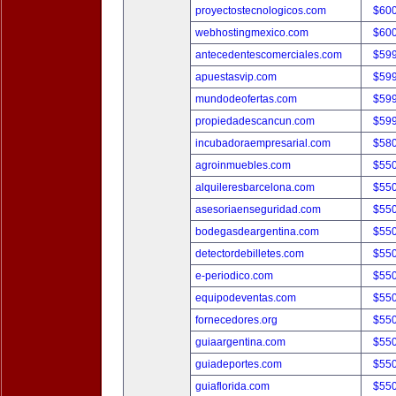
proyectostecnologicos.com
$60
webhostingmexico.com
$60
antecedentescomerciales.com
$59
apuestasvip.com
$59
mundodeofertas.com
$59
propiedadescancun.com
$59
incubadoraempresarial.com
$58
agroinmuebles.com
$55
alquileresbarcelona.com
$55
asesoriaenseguridad.com
$55
bodegasdeargentina.com
$55
detectordebilletes.com
$55
e-periodico.com
$55
equipodeventas.com
$55
fornecedores.org
$55
guiaargentina.com
$55
guiadeportes.com
$55
guiaflorida.com
$55