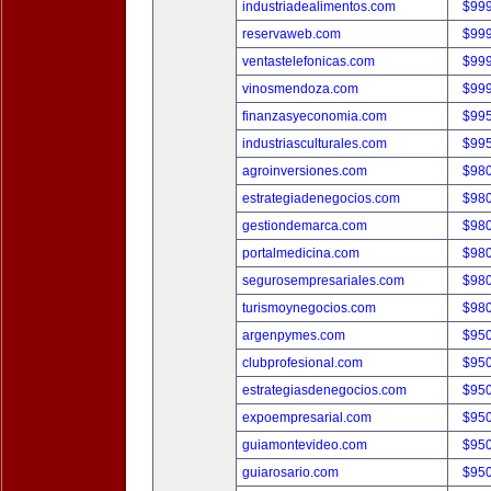
industriadealimentos.com
$99
reservaweb.com
$99
ventastelefonicas.com
$99
vinosmendoza.com
$99
finanzasyeconomia.com
$99
industriasculturales.com
$99
agroinversiones.com
$98
estrategiadenegocios.com
$98
gestiondemarca.com
$98
portalmedicina.com
$98
segurosempresariales.com
$98
turismoynegocios.com
$98
argenpymes.com
$95
clubprofesional.com
$95
estrategiasdenegocios.com
$95
expoempresarial.com
$95
guiamontevideo.com
$95
guiarosario.com
$95