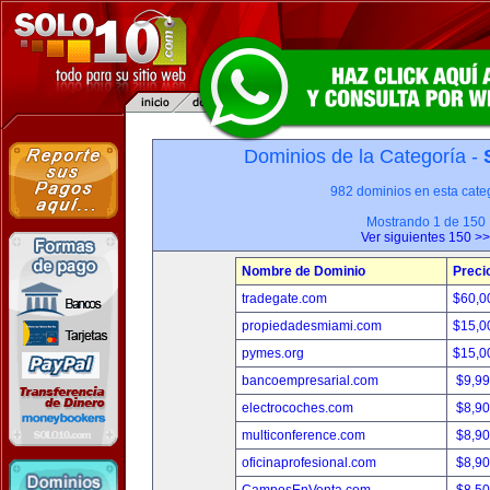
Dominios de la Categoría -
982 dominios en esta categ
Mostrando 1 de 150
Ver siguientes 150 >>
Nombre de Dominio
Preci
tradegate.com
$60,0
propiedadesmiami.com
$15,0
pymes.org
$15,0
bancoempresarial.com
$9,9
electrocoches.com
$8,9
multiconference.com
$8,9
oficinaprofesional.com
$8,9