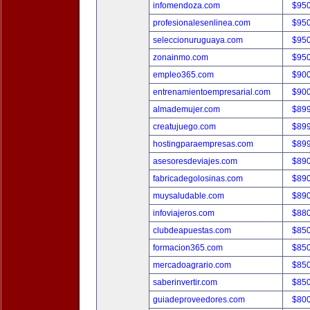
infomendoza.com
$95
profesionalesenlinea.com
$95
seleccionuruguaya.com
$95
zonainmo.com
$95
empleo365.com
$90
entrenamientoempresarial.com
$90
almademujer.com
$89
creatujuego.com
$89
hostingparaempresas.com
$89
asesoresdeviajes.com
$89
fabricadegolosinas.com
$89
muysaludable.com
$89
infoviajeros.com
$88
clubdeapuestas.com
$85
formacion365.com
$85
mercadoagrario.com
$85
saberinvertir.com
$85
guiadeproveedores.com
$80