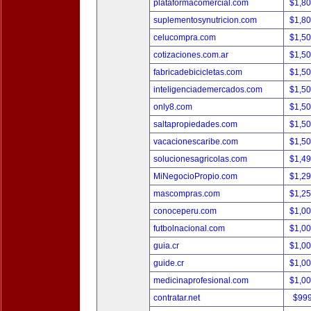
plataformacomercial.com
$1,8
suplementosynutricion.com
$1,8
celucompra.com
$1,5
cotizaciones.com.ar
$1,5
fabricadebicicletas.com
$1,5
inteligenciademercados.com
$1,5
only8.com
$1,5
saltapropiedades.com
$1,5
vacacionescaribe.com
$1,5
solucionesagricolas.com
$1,4
MiNegocioPropio.com
$1,2
mascompras.com
$1,2
conoceperu.com
$1,0
futbolnacional.com
$1,0
guia.cr
$1,0
guide.cr
$1,0
medicinaprofesional.com
$1,0
contratar.net
$99