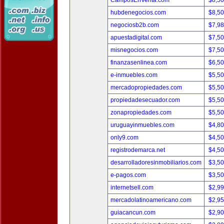
CamposEnVenta.com
$8,5
hubdenegocios.com
$8,5
negociosb2b.com
$7,9
apuestadigital.com
$7,5
misnegocios.com
$7,5
finanzasenlinea.com
$6,5
e-inmuebles.com
$5,5
mercadopropiedades.com
$5,5
propiedadesecuador.com
$5,5
zonapropiedades.com
$5,5
uruguayinmuebles.com
$4,8
only9.com
$4,5
registrodemarca.net
$4,5
desarrolladoresinmobiliarios.com
$3,5
e-pagos.com
$3,5
internetsell.com
$2,9
mercadolatinoamericano.com
$2,9
guiacancun.com
$2,9