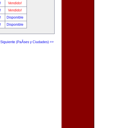
r!
Vendido!
r!
Vendido!
r!
Disponible
r!
Disponible
 Siguiente (PaÃ­ses y Ciudades) >>