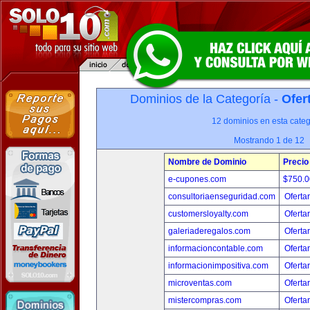
Dominios de la Categoría -
Ofer
12 dominios en esta categ
Mostrando 1 de 12
Nombre de Dominio
Precio
e-cupones.com
$750.
consultoriaenseguridad.com
Oferta
customersloyalty.com
Oferta
galeriaderegalos.com
Oferta
informacioncontable.com
Oferta
informacionimpositiva.com
Oferta
microventas.com
Oferta
mistercompras.com
Oferta