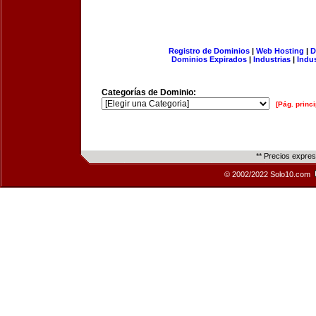
Registro de Dominios
|
Web Hosting
|
D
Dominios Expirados
|
Industrias
|
Indu
Categorías de Dominio:
[Pág. princi
** Precios expre
© 2002/2022 Solo10.com