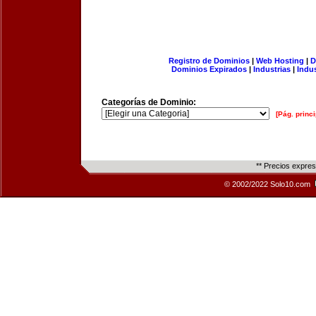
Registro de Dominios
|
Web Hosting
|
D
Dominios Expirados
|
Industrias
|
Indu
Categorías de Dominio:
[Pág. princi
** Precios expre
© 2002/2022 Solo10.com