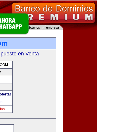
om
 puesto en Venta
.COM
m
oferta!
om
tas