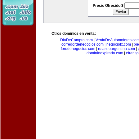
Precio Ofrecido $
Otros dominios en venta:
DiaDeCompra.com
|
VentaDeAutomotores.co
corredordenegocios.com
|
negociofx.com
|
bi
forodenegocios.com
|
rutasdeargentina.com
|
dominioexpirado.com
|
etransp