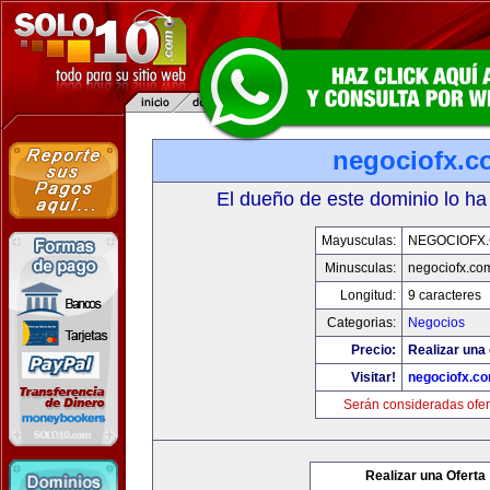
negociofx.c
El dueño de este dominio lo ha
Mayusculas:
NEGOCIOFX
Minusculas:
negociofx.co
Longitud:
9 caracteres
Categorias:
Negocios
Precio:
Realizar una 
Visitar!
negociofx.c
Serán consideradas ofer
Realizar una Oferta