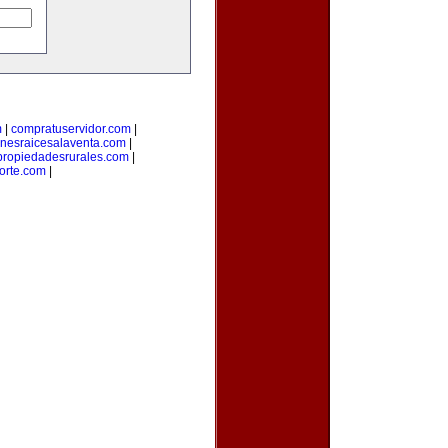
m
|
compratuservidor.com
|
enesraicesalaventa.com
|
propiedadesrurales.com
|
orte.com
|