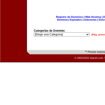
Registro de Dominios
|
Web Hosting
|
D
Dominios Expirados
|
Industrias
|
Indu
Categorías de Dominio:
[Pág. princi
** Precios expre
© 2002/2022 Solo10.com