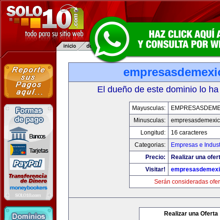
empresasdemexi
El dueño de este dominio lo ha
Mayusculas:
EMPRESASDEME
Minusculas:
empresasdemexic
Longitud:
16 caracteres
Categorias:
Empresas e Indust
Precio:
Realizar una ofer
Visitar!
empresasdemexi
Serán consideradas ofer
Realizar una Oferta