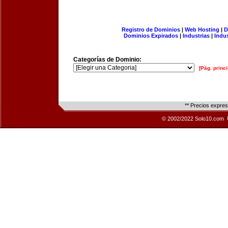
Registro de Dominios
|
Web Hosting
|
D
Dominios Expirados
|
Industrias
|
Indu
Categorías de Dominio:
[Pág. princi
** Precios expre
© 2002/2022 Solo10.com