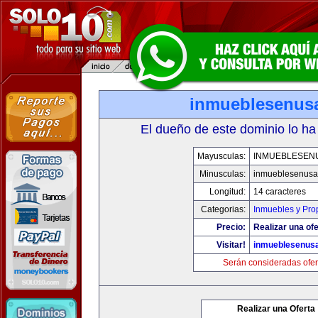
inmueblesenus
El dueño de este dominio lo ha
Mayusculas:
INMUEBLESEN
Minusculas:
inmueblesenusa
Longitud:
14 caracteres
Categorias:
Inmuebles y Pro
Precio:
Realizar una ofe
Visitar!
inmueblesenus
Serán consideradas ofer
Realizar una Oferta