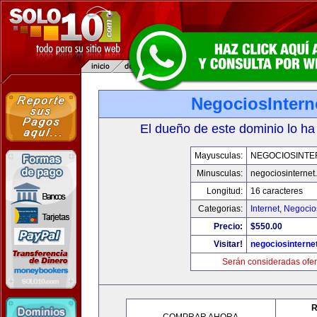
NegociosIntern
El dueño de este dominio lo ha
Mayusculas:
NEGOCIOSINTE
Minusculas:
negociosinternet.
Longitud:
16 caracteres
Categorias:
Internet
,
Negocio
Precio:
$550.00
Visitar!
negociosinternet
Serán consideradas ofer
R