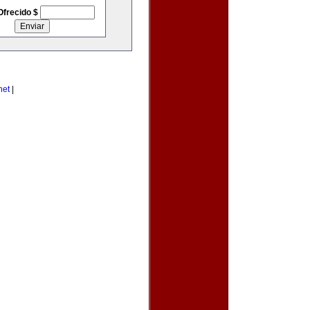
Ofrecido $
net
|