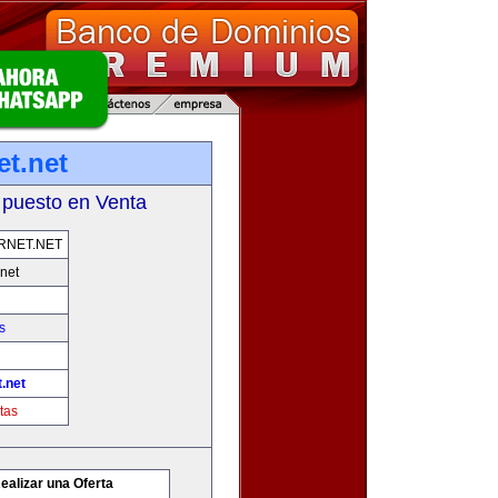
et.net
 puesto en Venta
RNET.NET
net
s
.net
tas
ealizar una Oferta