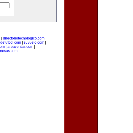
m
|
directoriotecnologico.com
|
odefutbol.com
|
suvuelo.com
|
com
|
areaventas.com
|
presas.com
|