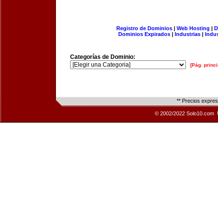
Registro de Dominios
|
Web Hosting
|
D
Dominios Expirados
|
Industrias
|
Indu
Categorías de Dominio:
[Pág. princi
** Precios expre
© 2002/2022 Solo10.com