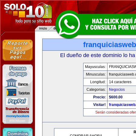
franquiciaswe
El dueño de este dominio lo ha
Mayusculas:
FRANQUICIAS
Minusculas:
franquiciasweb
Longitud:
14 caracteres
Categorias:
Negocios
Precio:
$600.00
Visitar!
franquiciasweb
Serán consideradas ofer
R