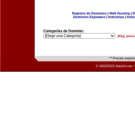
Registro de Dominios
|
Web Hosting
|
D
Dominios Expirados
|
Industrias
|
Indu
Categorías de Dominio:
[Pág. princi
** Precios expre
© 2002/2022 Solo10.com