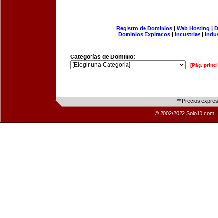
Registro de Dominios
|
Web Hosting
|
D
Dominios Expirados
|
Industrias
|
Indu
Categorías de Dominio:
[Pág. princi
** Precios expre
© 2002/2022 Solo10.com