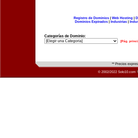
Registro de Dominios
|
Web Hosting
|
D
Dominios Expirados
|
Industrias
|
Indu
Categorías de Dominio:
[Pág. princi
** Precios expre
© 2002/2022 Solo10.com