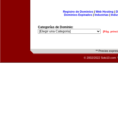
Registro de Dominios
|
Web Hosting
|
D
Dominios Expirados
|
Industrias
|
Indu
Categorías de Dominio:
[Pág. princi
** Precios expre
© 2002/2022 Solo10.com