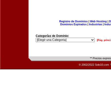
Registro de Dominios
|
Web Hosting
|
D
Dominios Expirados
|
Industrias
|
Indu
Categorías de Dominio:
[Pág. princi
** Precios expre
© 2002/2022 Solo10.com