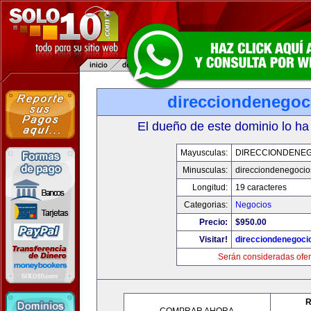
direcciondenegoc
El dueño de este dominio lo ha
Mayusculas:
DIRECCIONDENE
Minusculas:
direcciondenegoci
Longitud:
19 caracteres
Categorias:
Negocios
Precio:
$950.00
Visitar!
direcciondenegoci
Serán consideradas ofer
R