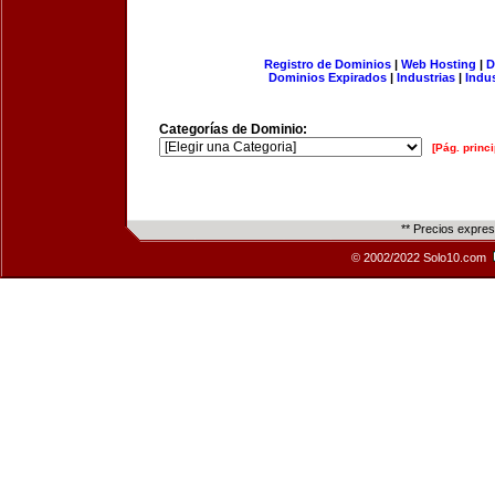
Registro de Dominios
|
Web Hosting
|
D
Dominios Expirados
|
Industrias
|
Indu
Categorías de Dominio:
[Pág. princi
** Precios expre
© 2002/2022 Solo10.com