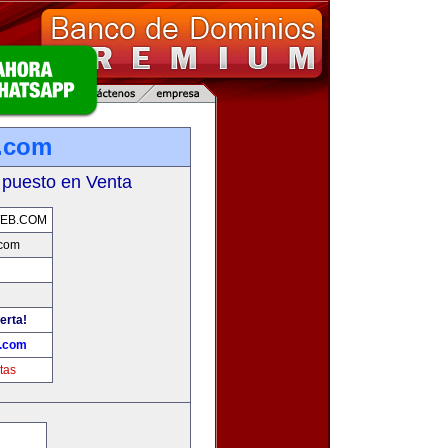
.com
 puesto en Venta
EB.COM
com
erta!
.com
tas