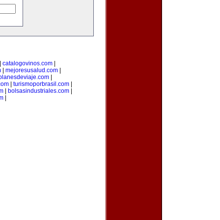
|
catalogovinos.com
|
m
|
mejoresusalud.com
|
planesdeviaje.com
|
.com
|
turismoporbrasil.com
|
om
|
bolsasindustriales.com
|
om
|