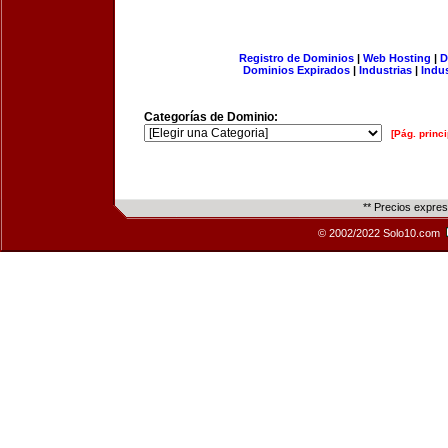
Registro de Dominios
|
Web Hosting
|
D
Dominios Expirados
|
Industrias
|
Indu
Categorías de Dominio:
[Pág. princi
** Precios expre
© 2002/2022 Solo10.com