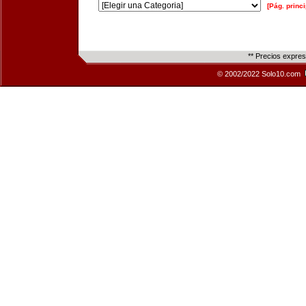
[Pág. princi
** Precios expre
© 2002/2022 Solo10.com