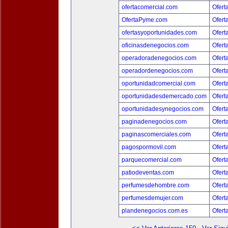
ofertacomercial.com
Ofert
OfertaPyme.com
Ofert
ofertasyoportunidades.com
Ofert
oficinasdenegocios.com
Ofert
operadoradenegocios.com
Ofert
operadordenegocios.com
Ofert
oportunidadcomercial.com
Ofert
oportunidadesdemercado.com
Ofert
oportunidadesynegocios.com
Ofert
paginadenegocios.com
Ofert
paginascomerciales.com
Ofert
pagospormovil.com
Ofert
parquecomercial.com
Ofert
patiodeventas.com
Ofert
perfumesdehombre.com
Ofert
perfumesdemujer.com
Ofert
plandenegocios.com.es
Ofert