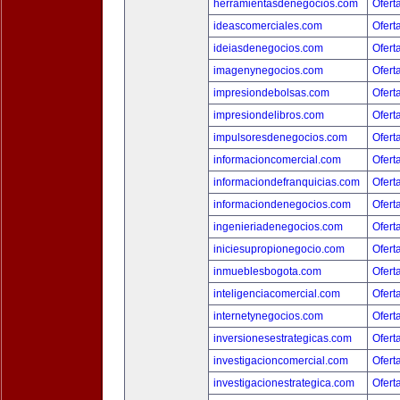
herramientasdenegocios.com
Ofert
ideascomerciales.com
Ofert
ideiasdenegocios.com
Ofert
imagenynegocios.com
Ofert
impresiondebolsas.com
Ofert
impresiondelibros.com
Ofert
impulsoresdenegocios.com
Ofert
informacioncomercial.com
Ofert
informaciondefranquicias.com
Ofert
informaciondenegocios.com
Ofert
ingenieriadenegocios.com
Ofert
iniciesupropionegocio.com
Ofert
inmueblesbogota.com
Ofert
inteligenciacomercial.com
Ofert
internetynegocios.com
Ofert
inversionesestrategicas.com
Ofert
investigacioncomercial.com
Ofert
investigacionestrategica.com
Ofert