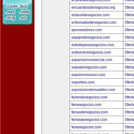
empresasnegocios.com
Ofert
encuentrosdenegocios.org
Ofert
enlacedenegocios.com
Ofert
entrenadordenegocios.com
Ofert
eproveedores.com
Ofert
equipodenegocios.com
Ofert
estrategiasynegocios.com
Ofert
exitoenlosnegocios.com
Ofert
expansioncomercial.com
Ofert
expodenegocios.com
Ofert
expoinnovacion.com
Ofert
exportelo.com
Ofert
exposiciondemuebles.com
Ofert
fazendonegocios.com
Ofert
feiranegocios.com
Ofert
feiraodenegocios.com
Ofert
feirasdenegocios.com
Ofert
ferianegocios.com
Ofert