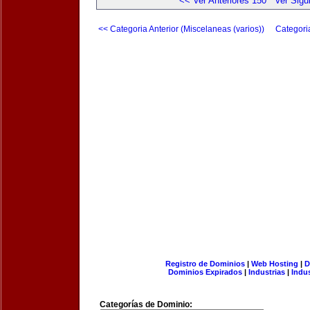
<< Ver Anteriores 150
Ver Sigu
<< Categoria Anterior (Miscelaneas (varios))
Categori
Registro de Dominios
|
Web Hosting
|
D
Dominios Expirados
|
Industrias
|
Indu
Categorías de Dominio: