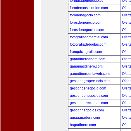
formuladenegocio.com
Ofert
forodeconstruccion.com
Ofert
forodenegocio.com
Ofert
forosdenegocio.com
Ofert
forosdenegocios.com
Ofert
fotografiacomercial.com
Ofert
fotografiadebodas.com
Ofert
franquiciagratis.com
Ofert
ganadineroahora.com
Ofert
ganamasdinero.com
Ofert
ganedineroenlaweb.com
Ofert
gestionagropecuaria.com
Ofert
gestiondenegocio.com
Ofert
gestiondenegocios.com
Ofert
gestiondereclamos.com
Ofert
gestionnegocios.com
Ofert
guiaganadera.com
Ofert
hagadinero.com
Ofert