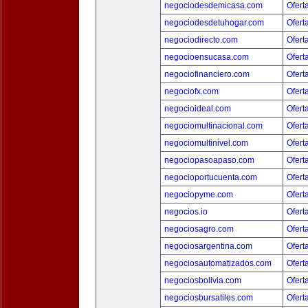
negociodesdemicasa.com
Ofert
negociodesdetuhogar.com
Ofert
negociodirecto.com
Ofert
negocioensucasa.com
Ofert
negociofinanciero.com
Ofert
negociofx.com
Ofert
negocioideal.com
Ofert
negociomultinacional.com
Ofert
negociomultinivel.com
Ofert
negociopasoapaso.com
Ofert
negocioportucuenta.com
Ofert
negociopyme.com
Ofert
negocios.io
Ofert
negociosagro.com
Ofert
negociosargentina.com
Ofert
negociosautomatizados.com
Ofert
negociosbolivia.com
Ofert
negociosbursatiles.com
Ofert