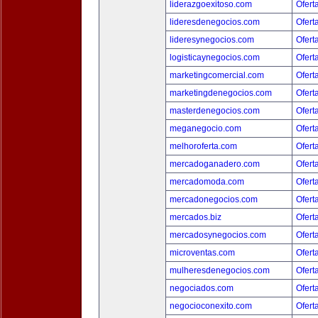
liderazgoexitoso.com
Ofert
lideresdenegocios.com
Ofert
lideresynegocios.com
Ofert
logisticaynegocios.com
Ofert
marketingcomercial.com
Ofert
marketingdenegocios.com
Ofert
masterdenegocios.com
Ofert
meganegocio.com
Ofert
melhoroferta.com
Ofert
mercadoganadero.com
Ofert
mercadomoda.com
Ofert
mercadonegocios.com
Ofert
mercados.biz
Ofert
mercadosynegocios.com
Ofert
microventas.com
Ofert
mulheresdenegocios.com
Ofert
negociados.com
Ofert
negocioconexito.com
Ofert