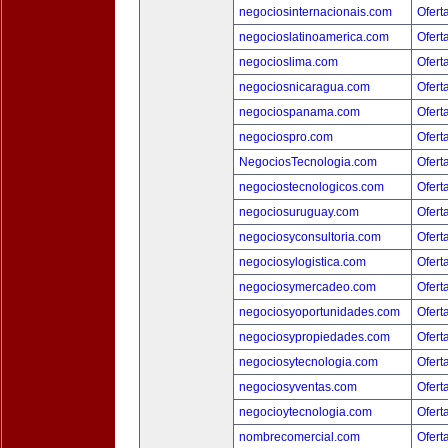
negociosinternacionais.com
Ofert
negocioslatinoamerica.com
Ofert
negocioslima.com
Ofert
negociosnicaragua.com
Ofert
negociospanama.com
Ofert
negociospro.com
Ofert
NegociosTecnologia.com
Ofert
negociostecnologicos.com
Ofert
negociosuruguay.com
Ofert
negociosyconsultoria.com
Ofert
negociosylogistica.com
Ofert
negociosymercadeo.com
Ofert
negociosyoportunidades.com
Ofert
negociosypropiedades.com
Ofert
negociosytecnologia.com
Ofert
negociosyventas.com
Ofert
negocioytecnologia.com
Ofert
nombrecomercial.com
Ofert