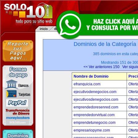
Dominios de la Categoría
385 dominios en esta categ
Mostrando 151 de 30
<< Ver anteriores 150
Ver sigui
Nombre de Dominio
Preci
efranquicia.com
Ofert
ejecutivodenegocios.com
Ofert
ejecutivosdenegocios.com
Ofert
emprendedoresenred.com
Ofert
emprendedorvirtual.com
Ofert
emprendetunegocio.com
Ofert
empresariopyme.com
Ofert