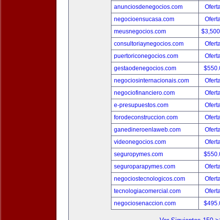
anunciosdenegocios.com
Ofert
negocioensucasa.com
Ofert
meusnegocios.com
$3,50
consultoriaynegocios.com
Ofert
puertoriconegocios.com
Ofert
gestaodenegocios.com
$550
negociosinternacionais.com
Ofert
negociofinanciero.com
Ofert
e-presupuestos.com
Ofert
forodeconstruccion.com
Ofert
ganedineroenlaweb.com
Ofert
videonegocios.com
Ofert
seguropymes.com
$550
seguroparapymes.com
Ofert
negociostecnologicos.com
Ofert
tecnologiacomercial.com
Ofert
negociosenaccion.com
$495