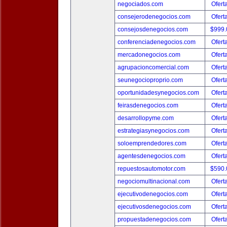
negociados.com
Ofert
consejerodenegocios.com
Ofert
consejosdenegocios.com
$999
conferenciadenegocios.com
Ofert
mercadonegocios.com
Ofert
agrupacioncomercial.com
Ofert
seunegocioproprio.com
Ofert
oportunidadesynegocios.com
Ofert
feirasdenegocios.com
Ofert
desarrollopyme.com
Ofert
estrategiasynegocios.com
Ofert
soloemprendedores.com
Ofert
agentesdenegocios.com
Ofert
repuestosautomotor.com
$590
negociomultinacional.com
Ofert
ejecutivodenegocios.com
Ofert
ejecutivosdenegocios.com
Ofert
propuestadenegocios.com
Ofert