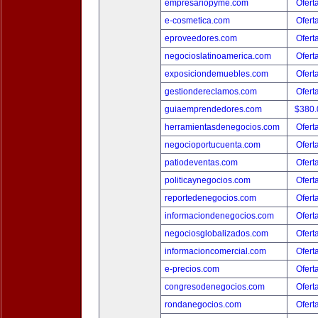
empresariopyme.com
Ofert
e-cosmetica.com
Ofert
eproveedores.com
Ofert
negocioslatinoamerica.com
Ofert
exposiciondemuebles.com
Ofert
gestiondereclamos.com
Ofert
guiaemprendedores.com
$380
herramientasdenegocios.com
Ofert
negocioportucuenta.com
Ofert
patiodeventas.com
Ofert
politicaynegocios.com
Ofert
reportedenegocios.com
Ofert
informaciondenegocios.com
Ofert
negociosglobalizados.com
Ofert
informacioncomercial.com
Ofert
e-precios.com
Ofert
congresodenegocios.com
Ofert
rondanegocios.com
Ofert